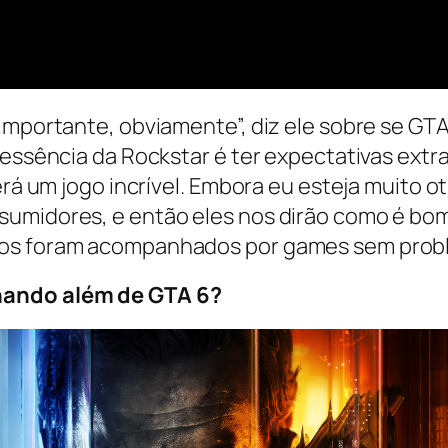
 importante, obviamente”, diz ele sobre se GT
 essência da Rockstar é ter expectativas extra
erá um jogo incrível. Embora eu esteja muito o
umidores, e então eles nos dirão como é bom”.
tos foram acompanhados por games sem prob
hando além de GTA 6?