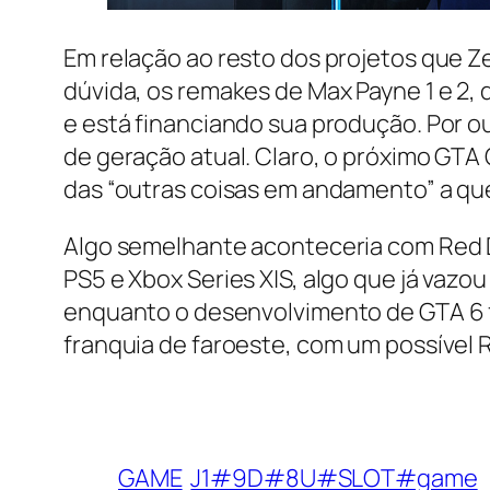
Em relação ao resto dos projetos que Ze
dúvida, os remakes de Max Payne 1 e 2
e está financiando sua produção. Por o
de geração atual. Claro, o próximo GTA
das “outras coisas em andamento” a que
Algo semelhante aconteceria com Red 
PS5 e Xbox Series X|S, algo que já vazo
enquanto o desenvolvimento de GTA 6 f
franquia de faroeste, com um possível R
GAME
J1#9D#8U#SLOT#game