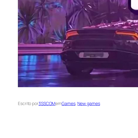
Escrito por
3SSCOM
em
Games
, 
New games