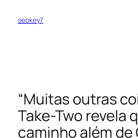
Pular
para
seokey7
o
conteúdo
“Muitas outras c
Take-Two revela q
caminho além de