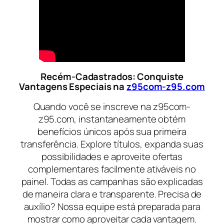
Recém-Cadastrados: Conquiste
Vantagens Especiais na
z95com-z95.com
Quando você se inscreve na z95com-
z95.com, instantaneamente obtém
benefícios únicos após sua primeira
transferência. Explore títulos, expanda suas
possibilidades e aproveite ofertas
complementares facilmente ativáveis no
painel. Todas as campanhas são explicadas
de maneira clara e transparente. Precisa de
auxílio? Nossa equipe está preparada para
mostrar como aproveitar cada vantagem.