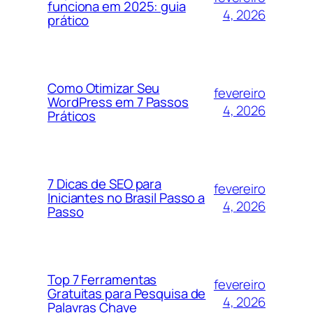
funciona em 2025: guia
4, 2026
prático
Como Otimizar Seu
fevereiro
WordPress em 7 Passos
4, 2026
Práticos
7 Dicas de SEO para
fevereiro
Iniciantes no Brasil Passo a
4, 2026
Passo
Top 7 Ferramentas
fevereiro
Gratuitas para Pesquisa de
4, 2026
Palavras Chave