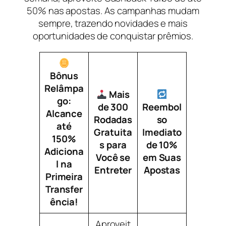
50% nas apostas. As campanhas mudam
sempre, trazendo novidades e mais
oportunidades de conquistar prêmios.
Bônus
Relâmpa
Mais
go:
de 300
Reembol
Alcance
Rodadas
so
até
Gratuita
Imediato
150%
s para
de 10%
Adiciona
Você se
em Suas
l na
Entreter
Apostas
Primeira
Transfer
ência!
Aproveit