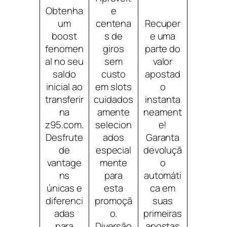
Obtenha
e
um
centena
Recuper
boost
s de
e uma
fenomen
giros
parte do
al no seu
sem
valor
saldo
custo
apostad
inicial ao
em slots
o
transferir
cuidados
instanta
na
amente
neament
z95.com.
selecion
e!
Desfrute
ados
Garanta
de
especial
devoluçã
vantage
mente
o
ns
para
automáti
únicas e
esta
ca em
diferenci
promoçã
suas
adas
o.
primeiras
para
Diversão
apostas