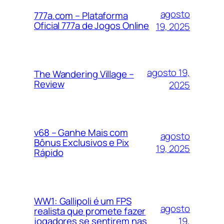
agosto
777a.com – Plataforma
Oficial 777a de Jogos Online
19, 2025
agosto 19,
The Wandering Village –
Review
2025
v68 – Ganhe Mais com
agosto
Bônus Exclusivos e Pix
19, 2025
Rápido
WW1: Gallipoli é um FPS
agosto
realista que promete fazer
19,
jogadores se sentirem nas