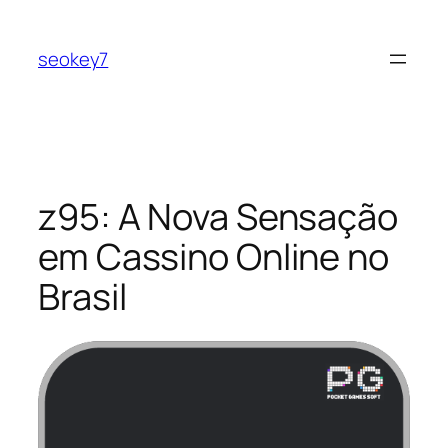
Pular
para
seokey7
o
conteúdo
z95: A Nova Sensação
em Cassino Online no
Brasil