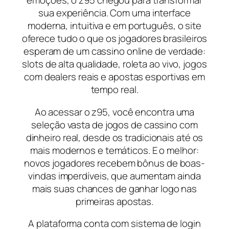
emoções, o z95 chegou para transformar
sua experiência. Com uma interface
moderna, intuitiva e em português, o site
oferece tudo o que os jogadores brasileiros
esperam de um cassino online de verdade:
slots de alta qualidade, roleta ao vivo, jogos
com dealers reais e apostas esportivas em
tempo real.
Ao acessar o z95, você encontra uma
seleção vasta de jogos de cassino com
dinheiro real, desde os tradicionais até os
mais modernos e temáticos. E o melhor:
novos jogadores recebem bônus de boas-
vindas imperdíveis, que aumentam ainda
mais suas chances de ganhar logo nas
primeiras apostas.
A plataforma conta com sistema de login