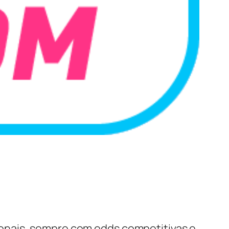
cionais, sempre com odds competitivas e