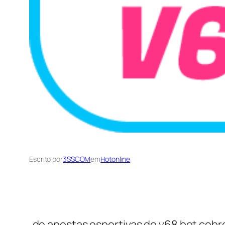
Escrito por
3SSCOM
em
Hotonline
de apostas esportivas do v68 bet cobre