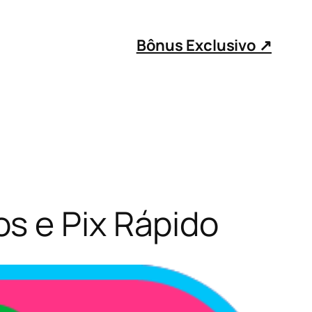
Bônus Exclusivo ↗
s e Pix Rápido