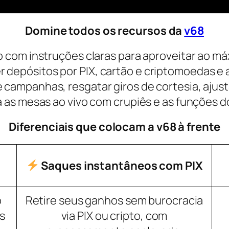
Domine todos os recursos da
v68
o com instruções claras para aproveitar ao m
zer depósitos por PIX, cartão e criptomoedas e
ampanhas, resgatar giros de cortesia, ajustar
 as mesas ao vivo com crupiês e as funções do
Diferenciais que colocam a v68 à frente
Saques instantâneos com PIX
o
Retire seus ganhos sem burocracia
s
via PIX ou cripto, com