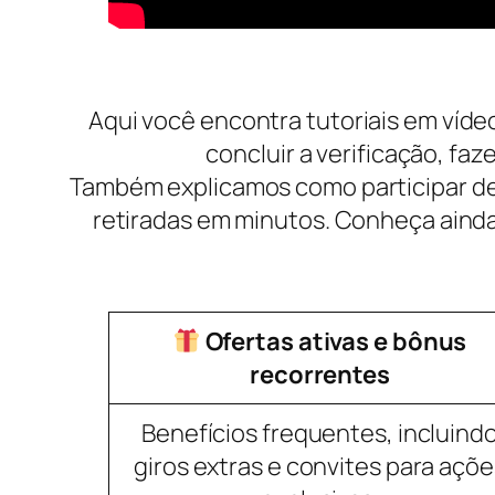
Aqui você encontra tutoriais em víde
concluir a verificação, fa
Também explicamos como participar de c
retiradas em minutos. Conheça ainda
Ofertas ativas e bônus
recorrentes
Benefícios frequentes, incluind
giros extras e convites para açõe