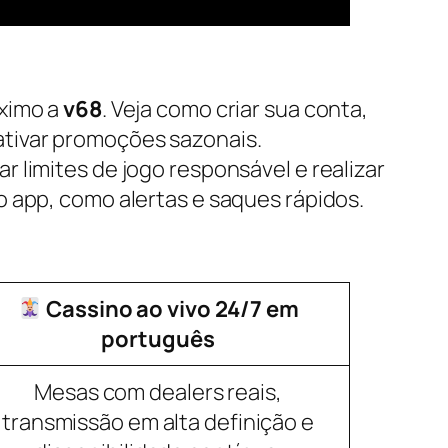
áximo a
v68
. Veja como criar sua conta,
 ativar promoções sazonais.
 limites de jogo responsável e realizar
 app, como alertas e saques rápidos.
Cassino ao vivo 24/7 em
português
Mesas com dealers reais,
transmissão em alta definição e