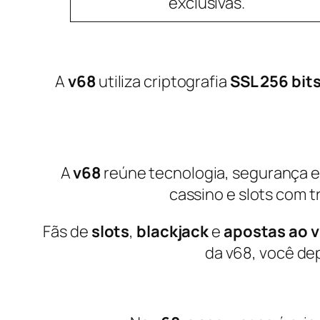
exclusivas.
A
v68
utiliza criptografia
SSL 256 bit
A
v68
reúne tecnologia, segurança e
cassino e slots com 
Fãs de
slots
,
blackjack
e
apostas ao v
da v68, você dep