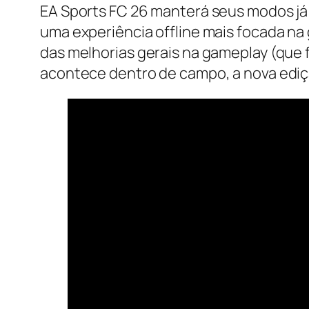
EA Sports FC 26 manterá seus modos já
uma experiência offline mais focada na
das melhorias gerais na gameplay (que
acontece dentro de campo, a nova ediçã