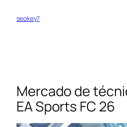
Pular
para
seokey7
o
conteúdo
Mercado de técnic
EA Sports FC 26