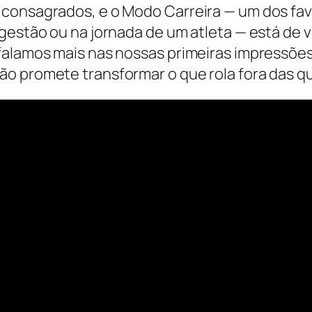
 consagrados, e o Modo Carreira — um dos fav
 gestão ou na jornada de um atleta — está de
 falamos mais nas nossas primeiras impressõe
o promete transformar o que rola fora das qu