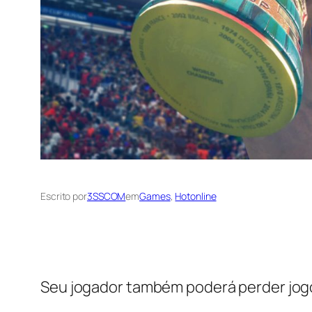
Escrito por
3SSCOM
em
Games
, 
Hotonline
Seu jogador também poderá perder jogo