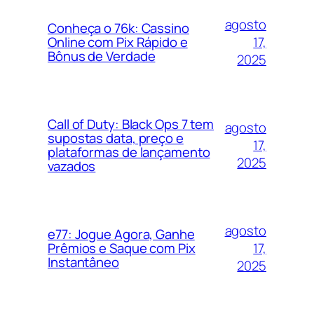
agosto
Conheça o 76k: Cassino
17,
Online com Pix Rápido e
Bônus de Verdade
2025
Call of Duty: Black Ops 7 tem
agosto
supostas data, preço e
17,
plataformas de lançamento
2025
vazados
agosto
e77: Jogue Agora, Ganhe
17,
Prêmios e Saque com Pix
Instantâneo
2025