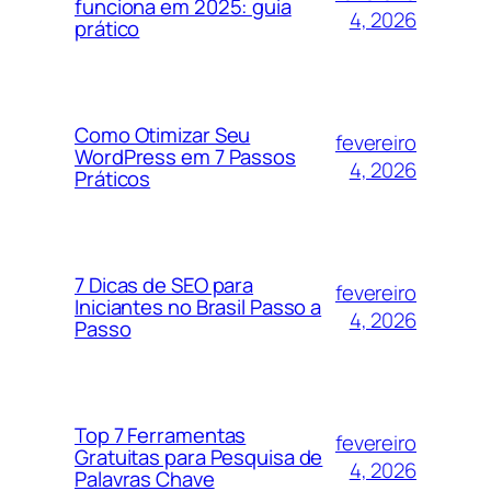
funciona em 2025: guia
4, 2026
prático
Como Otimizar Seu
fevereiro
WordPress em 7 Passos
4, 2026
Práticos
7 Dicas de SEO para
fevereiro
Iniciantes no Brasil Passo a
4, 2026
Passo
Top 7 Ferramentas
fevereiro
Gratuitas para Pesquisa de
4, 2026
Palavras Chave