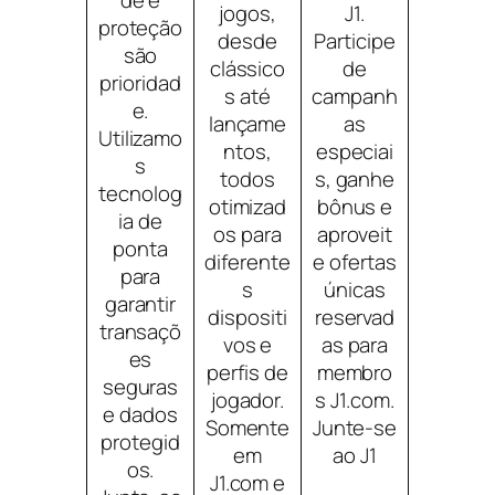
jogos,
J1.
proteção
desde
Participe
são
clássico
de
prioridad
s até
campanh
e.
lançame
as
Utilizamo
ntos,
especiai
s
todos
s, ganhe
tecnolog
otimizad
bônus e
ia de
os para
aproveit
ponta
diferente
e ofertas
para
s
únicas
garantir
dispositi
reservad
transaçõ
vos e
as para
es
perfis de
membro
seguras
jogador.
s J1.com.
e dados
Somente
Junte-se
protegid
em
ao J1
os.
J1.com e