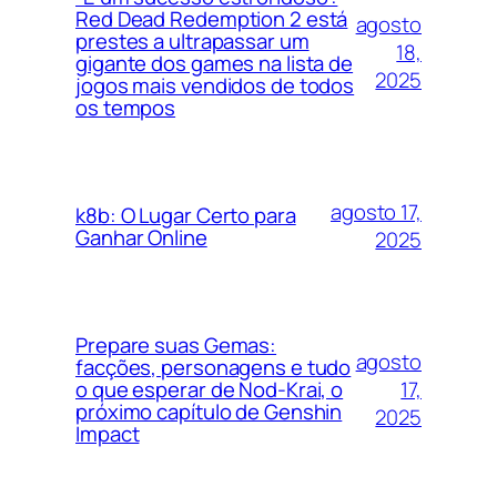
Red Dead Redemption 2 está
agosto
prestes a ultrapassar um
18,
gigante dos games na lista de
2025
jogos mais vendidos de todos
os tempos
agosto 17,
k8b: O Lugar Certo para
Ganhar Online
2025
Prepare suas Gemas:
agosto
facções, personagens e tudo
17,
o que esperar de Nod-Krai, o
próximo capítulo de Genshin
2025
Impact