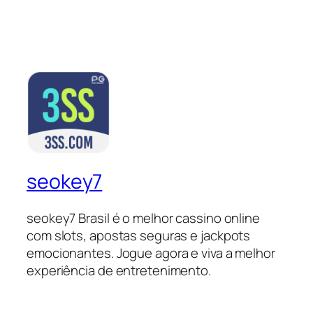
seokey7
seokey7 Brasil é o melhor cassino online
com slots, apostas seguras e jackpots
emocionantes. Jogue agora e viva a melhor
experiência de entretenimento.