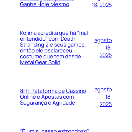
Ganhe Hoje Mesmo
18, 2025
Kojima acredita que há “mal-
entendido” com Death
agosto
Stranding 2 e seus games,
18,
então ele esclareceu
2025
costume que tem desde
Metal Gear Solid
agosto
8rf: Plataforma de Cassino
18,
Online e Apostas com
Segurança e Agilidade
2025
“É um sucesso estrondoso”: