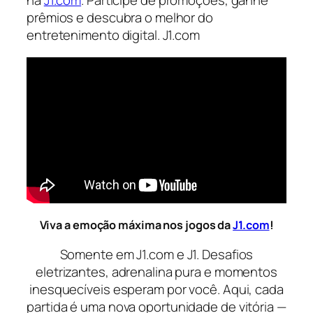
na
J1.com
. Participe de promoções, ganhe
prêmios e descubra o melhor do
entretenimento digital. J1.com
Viva a emoção máxima nos jogos da
J1.com
!
Somente em J1.com e J1. Desafios
eletrizantes, adrenalina pura e momentos
inesquecíveis esperam por você. Aqui, cada
partida é uma nova oportunidade de vitória —