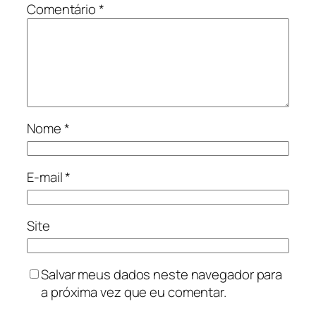
Comentário
*
Nome
*
E-mail
*
Site
Salvar meus dados neste navegador para
a próxima vez que eu comentar.