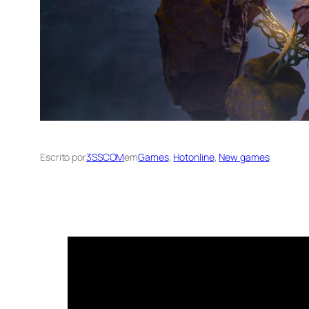
Escrito por
3SSCOM
em
Games
, 
Hotonline
, 
New games