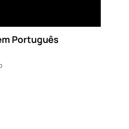
 em Português
o