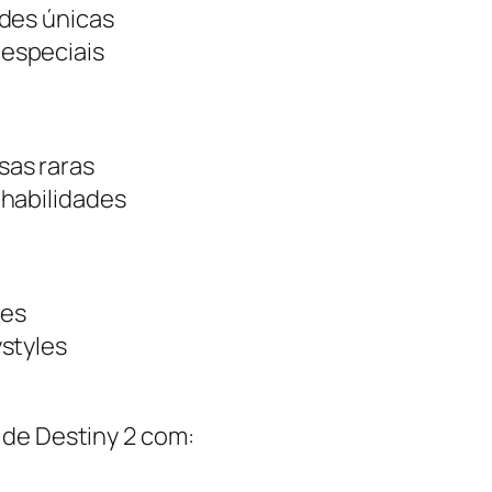
ades únicas
especiais
sas raras
 habilidades
ses
styles
de Destiny 2 com: