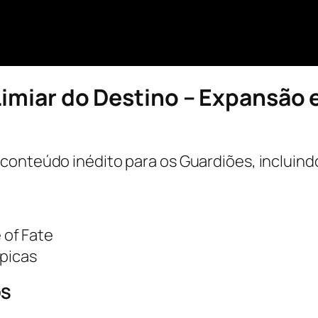
 Limiar do Destino – Expansão
 conteúdo inédito para os Guardiões, incluind
 of Fate
épicas
OS