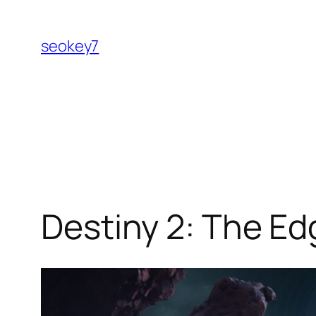
Pular
para
seokey7
o
conteúdo
Destiny 2: The Ed