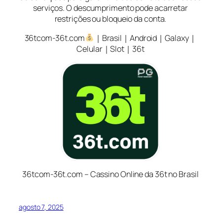
serviços. O descumprimento pode acarretar
restrições ou bloqueio da conta.
36tcom-36t.com
｜Brasil｜Android｜Galaxy｜
Celular｜Slot｜36t
36tcom-36t.com – Cassino Online da 36t no Brasil
agosto 7, 2025