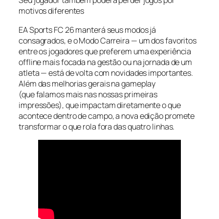
Seu jogador também poderá perder jogos por
motivos diferentes
EA Sports FC 26 manterá seus modos já
consagrados, e o Modo Carreira — um dos favoritos
entre os jogadores que preferem uma experiência
offline mais focada na gestão ou na jornada de um
atleta — está de volta com novidades importantes.
Além das melhorias gerais na gameplay
(que falamos mais nas nossas primeiras
impressões), que impactam diretamente o que
acontece dentro de campo, a nova edição promete
transformar o que rola fora das quatro linhas.