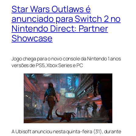
Star Wars Outlaws é
anunciado para Switch 2 no
Nintendo Direct: Partner
Showcase
Jogo chega para o novo console da Nintendo 1 anos
versões de PS5, Xbox Series e PC
A Ubisoft anunciou nesta quinta-feira (31), durante