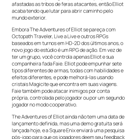
afastadas as tribos de feras atacantes, então Elliot
acaba tendo que lutar para abrir caminho pelo
mundo exterior.
Embora The Adventures of Elliot se pareça com
Octopath Traveler, Live a Live e outros RPGs
baseados em turnos em HD-2D dos últimos anos, o
novo jogo do estúdio é um RPG de ação. Em vez de
ter um grupo, você controla apenas Elliot e sua
companheira fada Faie. Elliot pode empunhar sete
tipos diferentes de armas, todas com habilidades e
efeitos diferentes, e pode melhorá-las usando
cristais Magicite que encontra em suas viagens.
Faie também pode atacar inimigos por conta
própria, controlada pelo jogador ou por um segundo
jogador no modo cooperativo.
The Adventures of Elliot ainda não tem uma data de
lançamento definida, mas uma demo gratuita será
lançada hoje, e a Square Enix enviará uma pesquisa
pós-jogo para que os jogadores deem seu feedback