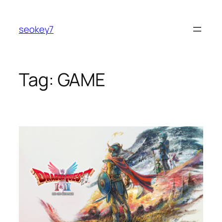
Pular
para
seokey7
o
conteúdo
Tag:
GAME