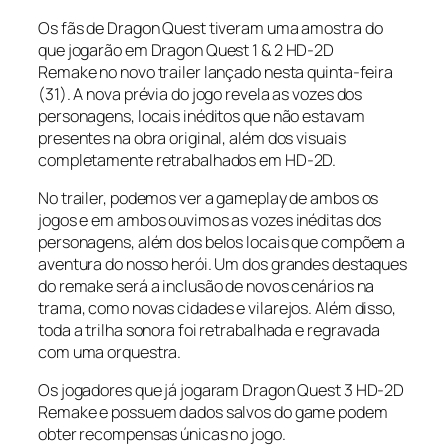
Os fãs de Dragon Quest tiveram uma amostra do
que jogarão em Dragon Quest 1 & 2 HD-2D
Remake no novo trailer lançado nesta quinta-feira
(31). A nova prévia do jogo revela as vozes dos
personagens, locais inéditos que não estavam
presentes na obra original, além dos visuais
completamente retrabalhados em HD-2D.
No trailer, podemos ver a gameplay de ambos os
jogos e em ambos ouvimos as vozes inéditas dos
personagens, além dos belos locais que compõem a
aventura do nosso herói. Um dos grandes destaques
do remake será a inclusão de novos cenários na
trama, como novas cidades e vilarejos. Além disso,
toda a trilha sonora foi retrabalhada e regravada
com uma orquestra.
Os jogadores que já jogaram Dragon Quest 3 HD-2D
Remake e possuem dados salvos do game podem
obter recompensas únicas no jogo.