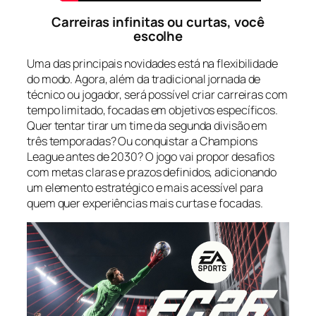
Carreiras infinitas ou curtas, você
escolhe
Uma das principais novidades está na flexibilidade
do modo. Agora, além da tradicional jornada de
técnico ou jogador, será possível criar carreiras com
tempo limitado, focadas em objetivos específicos.
Quer tentar tirar um time da segunda divisão em
três temporadas? Ou conquistar a Champions
League antes de 2030? O jogo vai propor desafios
com metas claras e prazos definidos, adicionando
um elemento estratégico e mais acessível para
quem quer experiências mais curtas e focadas.