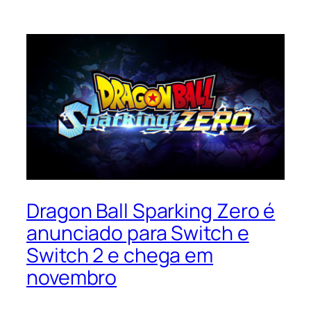
Dragon Ball Sparking Zero é
anunciado para Switch e
Switch 2 e chega em
novembro