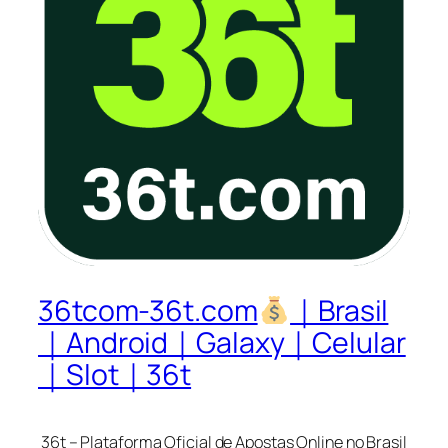
36tcom-36t.com
｜Brasil
｜Android｜Galaxy｜Celular
｜Slot｜36t
36t – Plataforma Oficial de Apostas Online no Brasil