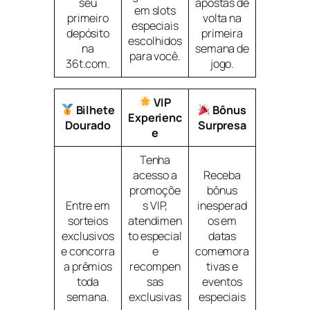
seu
apostas de
em slots
primeiro
volta na
especiais
depósito
primeira
escolhidos
na
semana de
para você.
36t.com.
jogo.
VIP
Bilhete
Bônus
Experienc
Dourado
Surpresa
e
Tenha
acesso a
Receba
promoçõe
bônus
Entre em
s VIP,
inesperad
sorteios
atendimen
os em
exclusivos
to especial
datas
e concorra
e
comemora
a prêmios
recompen
tivas e
toda
sas
eventos
semana.
exclusivas
especiais