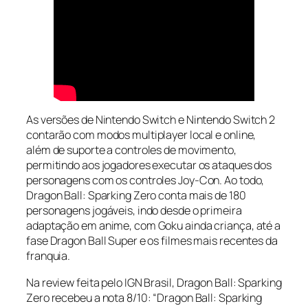
As versões de Nintendo Switch e Nintendo Switch 2
contarão com modos multiplayer local e online,
além de suporte a controles de movimento,
permitindo aos jogadores executar os ataques dos
personagens com os controles Joy-Con. Ao todo,
Dragon Ball: Sparking Zero conta mais de 180
personagens jogáveis, indo desde o primeira
adaptação em anime, com Goku ainda criança, até a
fase Dragon Ball Super e os filmes mais recentes da
franquia.
Na review feita pelo IGN Brasil, Dragon Ball: Sparking
Zero recebeu a nota 8/10: “Dragon Ball: Sparking