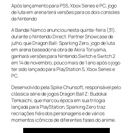
Após lançamento para PS5, Xbox Series e PC, jogo
de luta em arena terá versões para os dois consoles
da Nintendo
A Bandai Namco anunciou nesta quinta-feira (31),
durante o Nintendo Direct: Partner Showcase de
julho, que Dragon Ball: Sparking Zero, jogo de luta
em arena baseado na obra de Akira Toriyama,
ganhará versões para Nintendo Switch e Switch 2
em 14 de novembro, pouco mais de 1 ano após o jogo
ter sido lançado para PlayStation 5, Xbox Series e
PC.
Desenvolvido pela Spike Chunsoft, responsável pelo
clássica série de jogos Dragon Ball Z: Budokai
Tenkaichi, que marcou época em sua trilogia
lançada para PlayStation, Sparking Zero traz
recriações fiéis dos personagens e de vários
momentos icônicos de diferentes fases do anime.