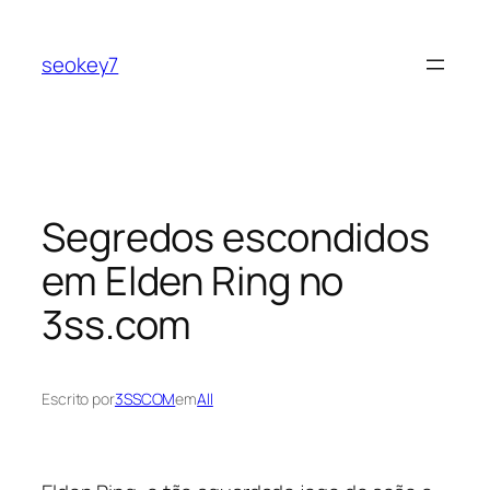
Pular
para
seokey7
o
conteúdo
Segredos escondidos
em Elden Ring no
3ss.com
Escrito por
3SSCOM
em
All