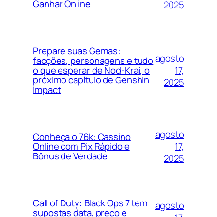
Ganhar Online
2025
Prepare suas Gemas:
agosto
facções, personagens e tudo
17,
o que esperar de Nod-Krai, o
próximo capítulo de Genshin
2025
Impact
agosto
Conheça o 76k: Cassino
17,
Online com Pix Rápido e
Bônus de Verdade
2025
Call of Duty: Black Ops 7 tem
agosto
supostas data, preço e