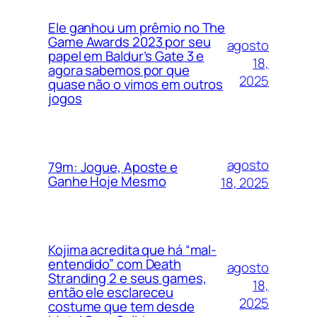
Ele ganhou um prêmio no The
Game Awards 2023 por seu
agosto
papel em Baldur’s Gate 3 e
18,
agora sabemos por que
2025
quase não o vimos em outros
jogos
agosto
79m: Jogue, Aposte e
Ganhe Hoje Mesmo
18, 2025
Kojima acredita que há “mal-
entendido” com Death
agosto
Stranding 2 e seus games,
18,
então ele esclareceu
2025
costume que tem desde