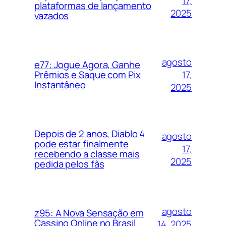
17,
plataformas de lançamento
2025
vazados
agosto
e77: Jogue Agora, Ganhe
17,
Prêmios e Saque com Pix
Instantâneo
2025
Depois de 2 anos, Diablo 4
agosto
pode estar finalmente
17,
recebendo a classe mais
2025
pedida pelos fãs
agosto
z95: A Nova Sensação em
Cassino Online no Brasil
14, 2025