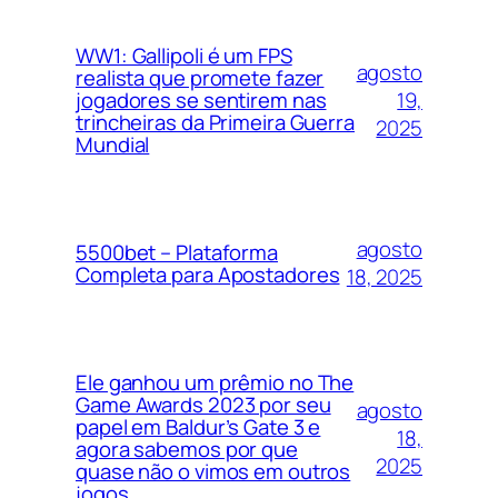
WW1: Gallipoli é um FPS
agosto
realista que promete fazer
19,
jogadores se sentirem nas
trincheiras da Primeira Guerra
2025
Mundial
agosto
5500bet – Plataforma
Completa para Apostadores
18, 2025
Ele ganhou um prêmio no The
Game Awards 2023 por seu
agosto
papel em Baldur’s Gate 3 e
18,
agora sabemos por que
2025
quase não o vimos em outros
jogos