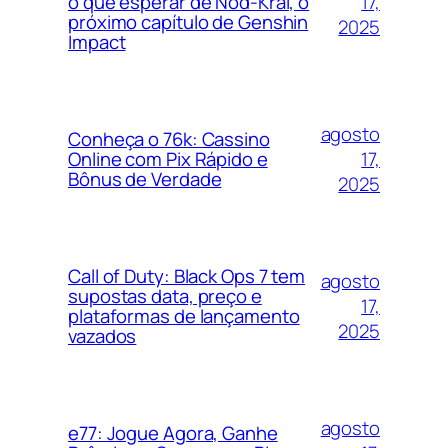
17,
o que esperar de Nod-Krai, o
próximo capítulo de Genshin
2025
Impact
agosto
Conheça o 76k: Cassino
17,
Online com Pix Rápido e
Bônus de Verdade
2025
Call of Duty: Black Ops 7 tem
agosto
supostas data, preço e
17,
plataformas de lançamento
2025
vazados
agosto
e77: Jogue Agora, Ganhe