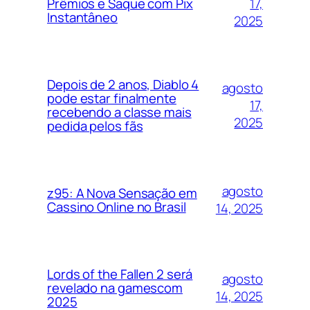
17,
Prêmios e Saque com Pix
Instantâneo
2025
Depois de 2 anos, Diablo 4
agosto
pode estar finalmente
17,
recebendo a classe mais
2025
pedida pelos fãs
agosto
z95: A Nova Sensação em
Cassino Online no Brasil
14, 2025
Lords of the Fallen 2 será
agosto
revelado na gamescom
14, 2025
2025