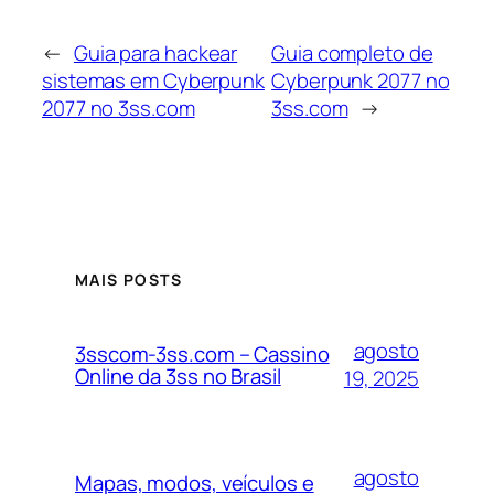
←
Guia para hackear
Guia completo de
sistemas em Cyberpunk
Cyberpunk 2077 no
2077 no 3ss.com
3ss.com
→
MAIS POSTS
agosto
3sscom-3ss.com – Cassino
Online da 3ss no Brasil
19, 2025
agosto
Mapas, modos, veículos e