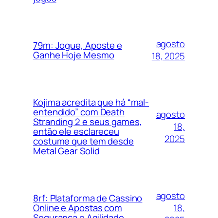
agosto
79m: Jogue, Aposte e
Ganhe Hoje Mesmo
18, 2025
Kojima acredita que há “mal-
entendido” com Death
agosto
Stranding 2 e seus games,
18,
então ele esclareceu
2025
costume que tem desde
Metal Gear Solid
agosto
8rf: Plataforma de Cassino
18,
Online e Apostas com
Segurança e Agilidade