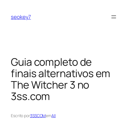
Pular
para
seokey7
o
conteúdo
Guia completo de
finais alternativos em
The Witcher 3 no
3ss.com
Escrito por
3SSCOM
em
All